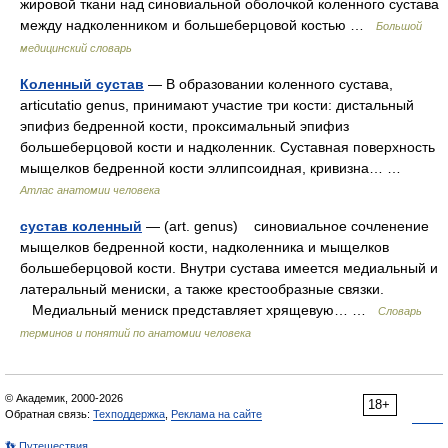
жировой ткани над синовиальной оболочкой коленного сустава
между надколенником и большеберцовой костью …
Большой
медицинский словарь
Коленный сустав
— В образовании коленного сустава,
articutatio genus, принимают участие три кости: дистальный
эпифиз бедренной кости, проксимальный эпифиз
большеберцовой кости и надколенник. Суставная поверхность
мыщелков бедренной кости эллипсоидная, кривизна… …
Атлас анатомии человека
сустав коленный
— (art. genus) синовиальное сочленение
мыщелков бедренной кости, надколенника и мыщелков
большеберцовой кости. Внутри сустава имеется медиальный и
латеральный мениски, а также крестообразные связки.
Медиальный мениск представляет хрящевую… …
Словарь
терминов и понятий по анатомии человека
© Академик, 2000-2026
18+
Обратная связь:
Техподдержка
,
Реклама на сайте
👣 Путешествия