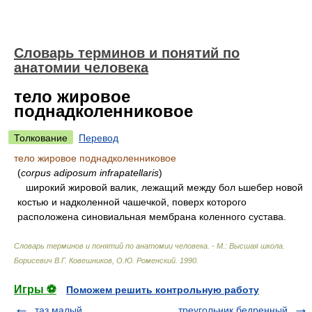
Словарь терминов и понятий по
анатомии человека
тело жировое
поднадколенниковое
Толкование
Перевод
тело жировое поднадколенниковое
(
corpus adiposum infrapatellaris
)
широкий жировой валик, лежащий между бол ьшебер новой
костью и надколенной чашечкой, поверх которого
расположена синовиальная мембрана коленного сустава.
Словарь терминов и понятий по анатомии человека. - М.: Высшая школа
.
Борисевич В.Г. Ковешников, О.Ю. Роменский
.
1990
.
Игры ⚽
Поможем решить контрольную работу
таз малый
треугольник бедренный